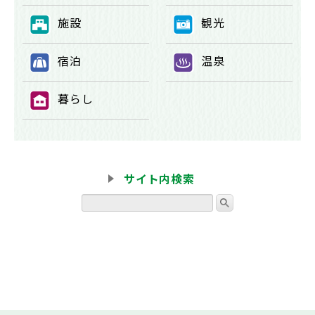
施設
観光
⑦
⑧
宿泊
温泉
⑨
⑩
暮らし
⑪
サイト内検索