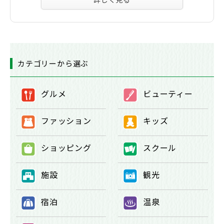
カテゴリーから選ぶ
グルメ
ビューティー
①
②
ファッション
キッズ
③
④
ショッピング
スクール
⑤
⑥
施設
観光
⑦
⑧
宿泊
温泉
⑨
⑩