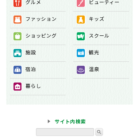
グルメ
ビューティー
①
②
ファッション
キッズ
③
④
ショッピング
スクール
⑤
⑥
施設
観光
⑦
⑧
宿泊
温泉
⑨
⑩
暮らし
⑪
サイト内検索