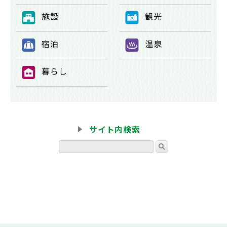
施設
観光
⑦
⑧
宿泊
温泉
⑨
⑩
暮らし
⑪
サイト内検索