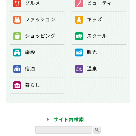
グルメ
ビューティー
①
②
ファッション
キッズ
③
④
ショッピング
スクール
⑤
⑥
施設
観光
⑦
⑧
宿泊
温泉
⑨
⑩
暮らし
⑪
サイト内検索