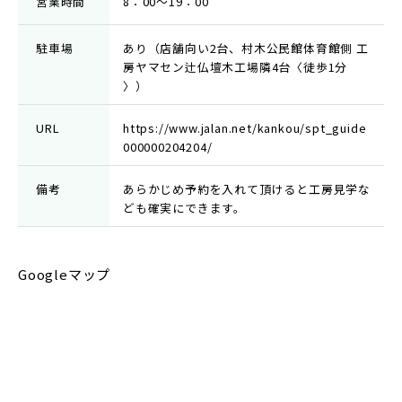
営業時間
8：00～19：00
駐車場
あり（店舗向い2台、村木公民館体育館側 工
房ヤマセン辻仏壇木工場隣4台〈徒歩1分
〉）
URL
https://www.jalan.net/kankou/spt_guide
000000204204/
備考
あらかじめ予約を入れて頂けると工房見学な
ども確実にできます。
Googleマップ