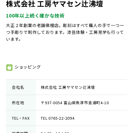
株式会社 工房ヤマセン辻沸壇
100年以上続く確かな技術
大正２年創業の老舗佛檀店。彫刻はすべて職人の手で一つ一
つ手彫りで制作しております。漆芸体験・工房見学も行って
います。
ショッピング
⑤
会社名
株式会社 工房ヤマセン辻沸壇
所在地
〒937-0054 富山県魚津市金浦町4-10
TEL・FAX
TEL 0765-22-2094