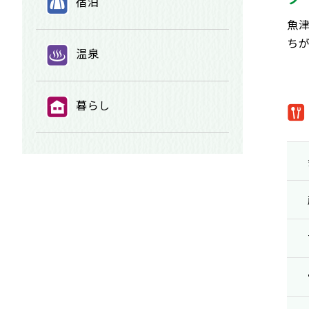
⑨
宿泊
魚
ち
⑩
温泉
⑪
暮らし
①