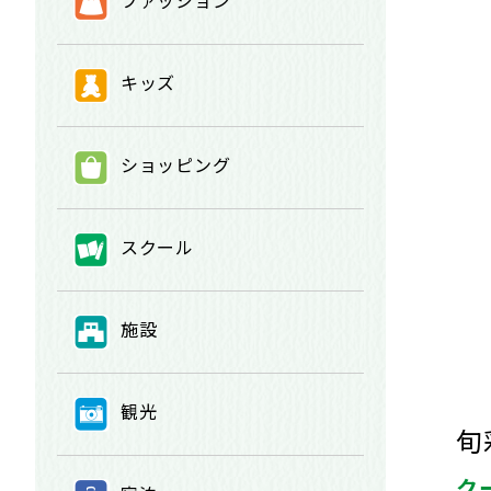
③
ファッション
④
キッズ
⑤
ショッピング
⑥
スクール
⑦
施設
⑧
観光
旬
ク