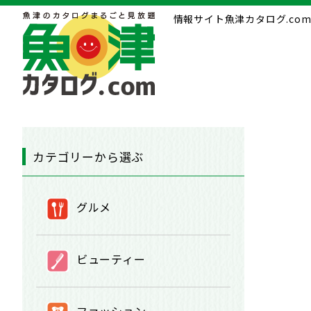
情報サイト魚津カタログ.c
カテゴリーから選ぶ
①
グルメ
②
ビューティー