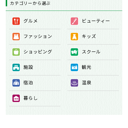
カテゴリーから選ぶ
グルメ
ビューティー
①
②
ファッション
キッズ
③
④
ショッピング
スクール
⑤
⑥
施設
観光
⑦
⑧
宿泊
温泉
⑨
⑩
暮らし
⑪