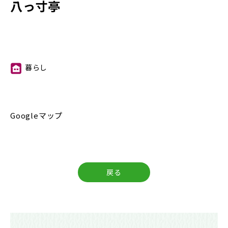
八っ寸亭
暮らし
⑪
Googleマップ
戻る