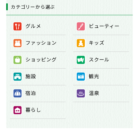
カテゴリーから選ぶ
グルメ
ビューティー
①
②
ファッション
キッズ
③
④
ショッピング
スクール
⑤
⑥
施設
観光
⑦
⑧
宿泊
温泉
⑨
⑩
暮らし
⑪