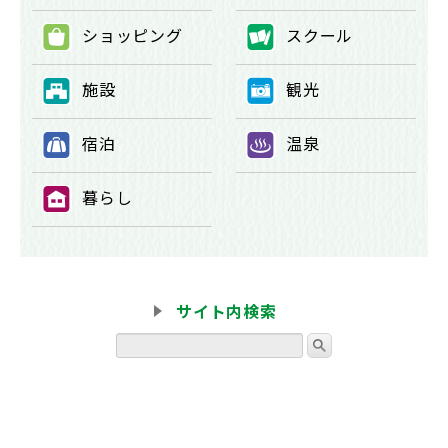
ショッピング
スクール
⑤
⑥
施設
観光
⑦
⑧
宿泊
温泉
⑨
⑩
暮らし
⑪
サイト内検索