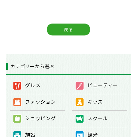
戻る
カテゴリーから選ぶ
グルメ
ビューティー
①
②
ファッション
キッズ
③
④
ショッピング
スクール
⑤
⑥
施設
観光
⑦
⑧