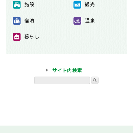
施設
観光
⑦
⑧
宿泊
温泉
⑨
⑩
暮らし
⑪
サイト内検索